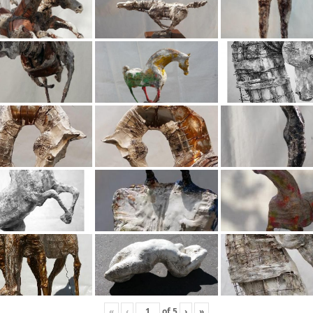
«
‹
of
5
›
»