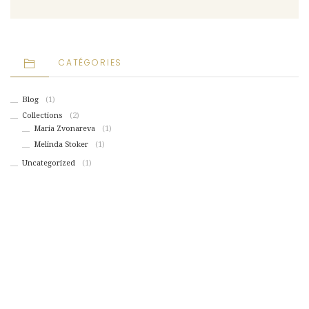
CATÉGORIES
Blog
(1)
Collections
(2)
Maria Zvonareva
(1)
Melinda Stoker
(1)
Uncategorized
(1)
WE ARE SOCIAL!
Fictum, deserunt mollit anim laborum astutumque! Gallia est omnis divisa in
partes.