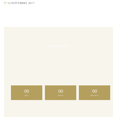
12 SEPTEMBRE 2017
jeudi, janvier 1
00
00
00
Days
Hours
Minutes